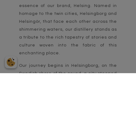
essence of our brand, Helsing. Named in
homage to the twin cities, Helsingborg and
Helsingör, that face each other across the
shimmering waters, our distillery stands as
a tribute to the rich tapestry of stories and
culture woven into the fabric of this
enchanting place.
Our journey begins in Helsingborg, on the
Swedish shore of the sound, a city steeped
in tradition and crowned by the majestic
for tress of Kärnan. Here, amidst cobbled
streets, the spirit of innovation dances
hand in hand with the echoes of the past.