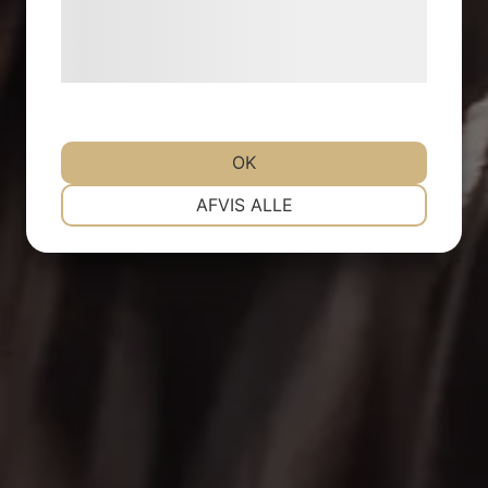
Læs mere om vores brug af cookies og
behandling af persondata på vores
hjemmeside.
OK
NØDVENDIGE
PRÆFERENCER
AFVIS ALLE
MARKETING
STATISTIK