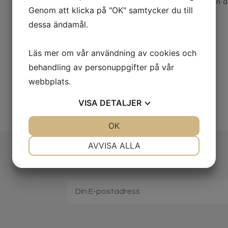
beställningsvara till resten 
Genom att klicka på "OK" samtycker du till
dessa ändamål.
Här hittar du våra recept
Läs mer om vår användning av cookies och
behandling av personuppgifter på vår
webbplats.
VISA
DETALJER
JA
NEJ
OK
JA
NEJ
NÖDVÄNDIG
INSTÄLLNINGAR
AVVISA ALLA
JA
NEJ
JA
NEJ
MARKNADSFÖRING
STATISTIK