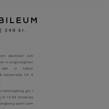
BILEUM
| 349 kr.
om destilleri och
r vi originalginen
y där vi tolkar
ik lanserade för 5
 Helsingborg gin i
 kl 10.00 lanseras
singborg samt som