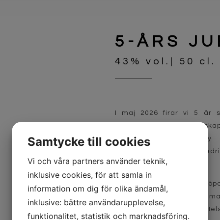
5-ÅRS JU
43% vol.| 50 cl. 
I maj 2026 firar vi 5 år s
varumärke – därför återskapa
Samtycke till cookies
från Helsing distiller
originalreceptet som Fredr
Vi och våra partners använder teknik,
år sedan.
inklusive cookies, för att samla in
From 1 maj går det att köpa
information om dig för olika ändamål,
vår gårdsbutik och den 4 maj
inklusive: bättre användarupplevelse,
den på Systembolagen i Hel
funktionalitet, statistik och marknadsföring.